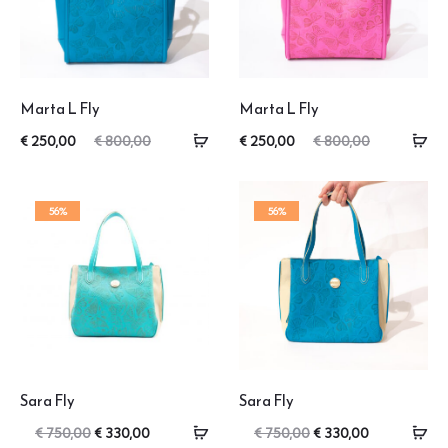
Marta L Fly
Marta L Fly
Il
Il
Il
Il
€
250,00
€
800,00
€
250,00
€
800,00
zzo
prezzo
prezzo
prezzo
uale
originale
attuale
originale
56%
56%
è:
era:
è:
era:
,00.
€ 800,00.
€ 250,00.
€ 800,00.
Sara Fly
Sara Fly
Il
Il
Il
Il
€
750,00
€
330,00
€
750,00
€
330,00